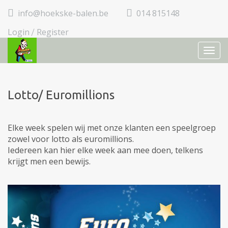
info@hoekske-balen.be
014 815148
Login
Register
TOGG
NAVI
Lotto/ Euromillions
Elke week spelen wij met onze klanten een speelgroep
zowel voor lotto als euromillions.
Iedereen kan hier elke week aan mee doen, telkens
krijgt men een bewijs.